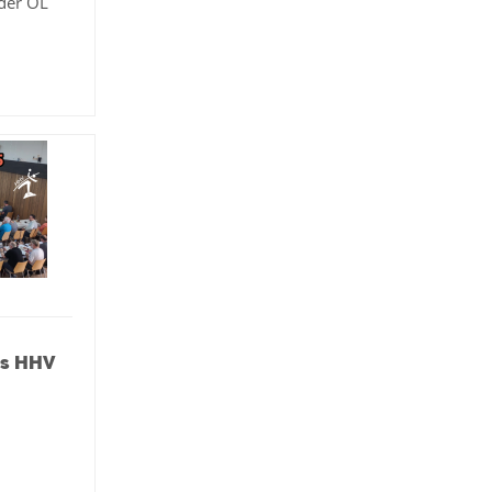
 der OL
es HHV