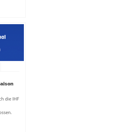
aison
h die IHF
ossen.