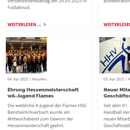
Verbandshandballtag am 24.05.2025 in
Bundesratssi
Fuldabrück
WEITERLESEN …
WEITERLES
04.
Apr
2025
| Aktuelles
03.
Apr
2025
| A
Ehrung Hessenmeisterschaft
Neuer Mita
wA-Jugend Flames
Geschäftss
Die weibliche A-Jugend der Flames HSG
Seit dem 01. 
Bensheim/Auerbach wurde am
Handball-Ver
Mittwochabend zum Gewinn der
neuen Mitarb
Hessenmeisterschaft geehrt.
Geschäftsstell