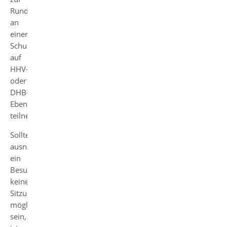
Rundenhalbzeit
an
einer
Schulung
auf
HHV-
oder
DHB-
Ebene
teilnehmen.
Sollte
ausnahmsweise
ein
Besuch
keiner
Sitzung
möglich
sein,