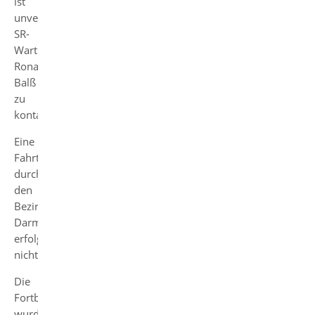
ist
unverzüglich
SR-
Wart
Ronald
Balß
zu
kontaktieren.
Eine
Fahrtkostenerstattung
durch
den
Bezirk
Darmstadt
erfolgt
nicht.
Die
Fortbildungsveranstaltungen
wurden