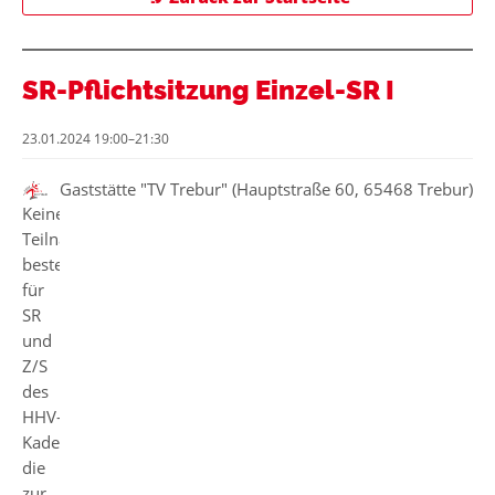
SR-Pflichtsitzung Einzel-SR I
23.01.2024 19:00–21:30
Gaststätte "TV Trebur" (Hauptstraße 60, 65468 Trebur)
Keine
Teilnahmepflicht
besteht
für
SR
und
Z/S
des
HHV-
Kaders,
die
zur